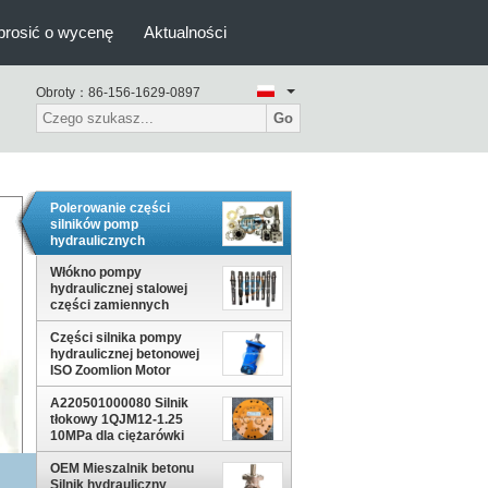
prosić o wycenę
Aktualności
Obroty：
86-156-1629-0897
Go
Polerowanie części
silników pomp
hydraulicznych
betonowych dla
A11VLO190, A7V055 ISO
Włókno pompy
hydraulicznej stalowej
części zamiennych
Włókno kaminowe
Części silnika pompy
polerowanie dla pompy
hydraulicznej betonowej
betonowej
ISO Zoomlion Motor
mieszania
A220501000080 Silnik
tłokowy 1QJM12-1.25
10MPa dla ciężarówki
betonowej SANY
OEM Mieszalnik betonu
Silnik hydrauliczny