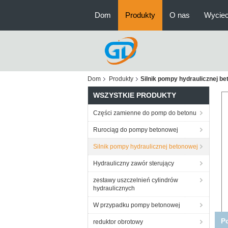
Dom
Produkty
O nas
Wyciec
Dom
Produkty
Silnik pompy hydraulicznej be
WSZYSTKIE PRODUKTY
Części zamienne do pomp do betonu
Rurociąg do pompy betonowej
Silnik pompy hydraulicznej betonowej
Hydrauliczny zawór sterujący
zestawy uszczelnień cylindrów
hydraulicznych
W przypadku pompy betonowej
Wł
reduktor obrotowy