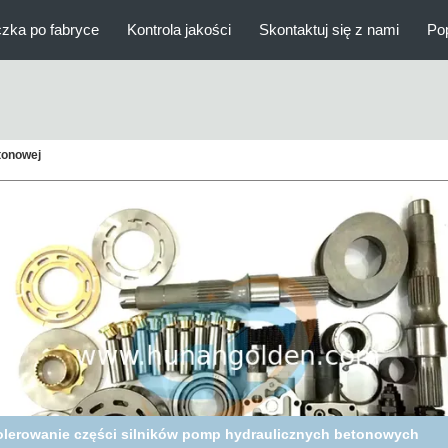
zka po fabryce
Kontrola jakości
Skontaktuj się z nami
Po
tonowej
ókno pompy hydraulicznej stalowej części zamiennych Włókno