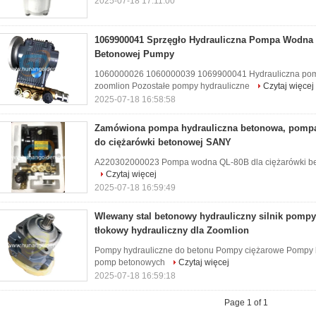
2025-07-18 17:11:00
1069900041 Sprzęgło Hydrauliczna Pompa Wodn
Betonowej Pumpy
1060000026 1060000039 1069900041 Hydrauliczna pom
zoomlion Pozostałe pompy hydrauliczne
Czytaj więcej
2025-07-18 16:58:58
Zamówiona pompa hydrauliczna betonowa, pompa
do ciężarówki betonowej SANY
A220302000023 Pompa wodna QL-80B dla ciężarówki be
Czytaj więcej
2025-07-18 16:59:49
Wlewany stal betonowy hydrauliczny silnik pompy 
tłokowy hydrauliczny dla Zoomlion
Pompy hydrauliczne do betonu Pompy ciężarowe Pompy b
pomp betonowych
Czytaj więcej
2025-07-18 16:59:18
Page 1 of 1