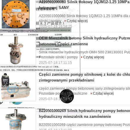
A220501000080 Silnik tłokowy 1QJM12-1.25 10MPa 
betonowej SANY
A220501000080 Silnik tłokowy 1QJM12-1.25 10MPa dla 
silniki i pompy
Czytaj więcej
2025-07-18 16:58:25
OEM Mieszalnik betonu Silnik hydrauliczny Putz
betonowe Części zamienne
Silnik mikserów hydraulicznych OMH 500 238130001 Pu
Pozostałe silniki i pompy
Czytaj więcej
2025-07-18 17:11:15
Części zamienne pompy silnikowej z kolei do chł
zintegrowanymi przekładniami
części zamienne pompy betonowej sany zintegrowany sil
Pozostałe pompy hydrauliczne
Czytaj więcej
2025-07-18 16:58:37
B220501000269 Silnik hydrauliczny pompy betonow
hydrauliczny mieszalnik na zamówienie
B220501000269 części zamienne pompy betonowej Pozo