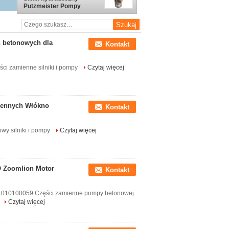
Putzmeister Pompy
betonowe Części
zamienne
h betonowych dla
Kontakt
ci zamienne silniki i pompy
Czytaj więcej
miennych Włókno
Kontakt
wy silniki i pompy
Czytaj więcej
O Zoomlion Motor
Kontakt
 1010100059 Części zamienne pompy betonowej
Czytaj więcej