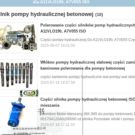
kaminowe polerowanie dla pompy betonowej
ilnik pompy hydraulicznej betonowej
(10)
Polerowanie części silników pomp hydraulicznyc
A11VLO190, A7V055 ISO
Części pompy hydraulicznej Do A11VLO190, A7V055 Częś
2025-08-07 16:01:04
Włókno pompy hydraulicznej stalowej części za
kaminowe polerowanie dla pompy betonowej
części zamienne pompy hydrauliczne wał pompy wał stalo
2025-07-18 16:57:59
Części silnika pompy hydraulicznej betonowej IS
mieszania
Zoomlion Motor mieszany J6K-985 do pompy betonowej
001704120A0200000 oś silnika Pozostałe silniki i pompy
2025-07-18 17:11:33